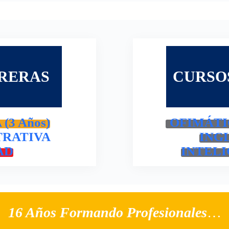
RERAS
CURSO
3 Años)
OFIMÁTI
TRATIVA
ING
AD
INTELI
16 Años Formando Profesionales
…