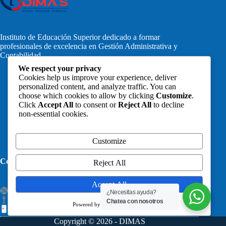
Instituto de Educación Superior dedicado a formar
profesionales de excelencia en Gestión Administrativa y
Contabilidad.
We respect your privacy
Cookies help us improve your experience, deliver
personalized content, and analyze traffic. You can
choose which cookies to allow by clicking
Customize
.
Click
Accept All
to consent or
Reject All
to decline
non-essential cookies.
Libro de Reclamaciones
Customize
Contáctanos:
Reject All
Accept All
secretariageneral@dimas.edu.pe
¿Necesitas ayuda?
Jr. Dos de Mayo 611 - Cajamarca
Chatea con nosotros
Powered by
Cel: + 51 977633272
Copyright © 2026 - DIMAS