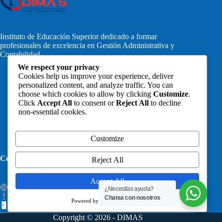
Instituto de Educación Superior dedicado a formar
profesionales de excelencia en Gestión Administrativa y
Contabilidad.
We respect your privacy
Cookies help us improve your experience, deliver
personalized content, and analyze traffic. You can
choose which cookies to allow by clicking
Customize
.
Click
Accept All
to consent or
Reject All
to decline
non-essential cookies.
Libro de Reclamaciones
Customize
Contáctanos:
Reject All
Accept All
secretariageneral@dimas.edu.pe
¿Necesitas ayuda?
Jr. Dos de Mayo 611 - Cajamarca
Chatea con nosotros
Powered by
Cel: + 51 977633272
Copyright © 2026 - DIMAS